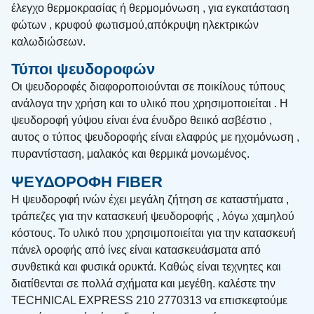
έλεγχο θερμοκρασίας ή θερμομόνωση , για εγκατάσταση
φώτων , κρυφού φωτισμού,απόκρυψη ηλεκτρικών
καλωδιώσεων.
Τύποι ψευδοροφών
Οι ψευδοροφές διαφοροποιούνται σε ποικίλους τύπους
ανάλογα την χρήση και το υλικό που χρησιμοποιείται . Η
ψευδοροφή γύψου είναι ένα ένυδρο θειικό ασβέστιο ,
αυτος ο τύπος ψευδοροφής είναι ελαφρύς με ηχομόνωση ,
πυραντίσταση, μαλακός και θερμικά μονωμένος.
ΨΕΥΔΟΡΟΦΗ FIBER
Η ψευδοροφή ινών έχει μεγάλη ζήτηση σε καταστήματα ,
τράπεζες για την κατασκευή ψευδοροφής , λόγω χαμηλού
κόστους. Το υλικό που χρησιμοποιείται για την κατασκευή
πάνελ οροφής από ίνες είναι κατασκευάσματα από
συνθετικά και φυσικά ορυκτά. Καθώς είναι τεχνητες και
διατίθενται σε πολλά σχήματα και μεγέθη. καλέστε την
TECHNICAL EXPRESS 210 2770313 να επισκεφτούμε