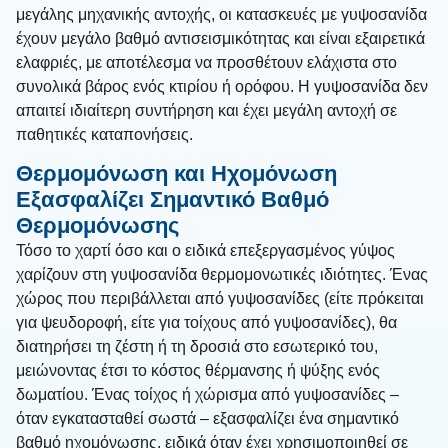
μεγάλης μηχανικής αντοχής, οι κατασκευές με γυψοσανίδα
έχουν μεγάλο βαθμό αντισεισμικότητας και είναι εξαιρετικά
ελαφριές, με αποτέλεσμα να προσθέτουν ελάχιστα στο
συνολικά βάρος ενός κτιρίου ή ορόφου. Η γυψοσανίδα δεν
απαιτεί ιδιαίτερη συντήρηση και έχει μεγάλη αντοχή σε
παθητικές καταπονήσεις.
Θερμομόνωση και Ηχομόνωση
Εξασφαλίζει Σημαντικό Βαθμό
Θερμομόνωσης
Τόσο το χαρτί όσο και ο ειδικά επεξεργασμένος γύψος
χαρίζουν στη γυψοσανίδα θερμομονωτικές ιδιότητες. Ένας
χώρος που περιβάλλεται από γυψοσανίδες (είτε πρόκειται
για ψευδοροφή, είτε για τοίχους από γυψοσανίδες), θα
διατηρήσει τη ζέστη ή τη δροσιά στο εσωτερικό του,
μειώνοντας έτσι το κόστος θέρμανσης ή ψύξης ενός
δωματίου. Ένας τοίχος ή χώρισμα από γυψοσανίδες –
όταν εγκατασταθεί σωστά – εξασφαλίζει ένα σημαντικό
βαθμό ηχομόνωσης, ειδικά όταν έχει χρησιμοποιηθεί σε