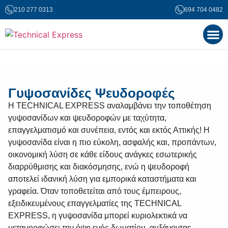
210 277 0313
694 704 0482
Σχετικά με εμ
Ζητήστ
Γυψοσανίδες Ψευδοροφές
Η TECHNICAL EXPRESS αναλαμβάνει την τοποθέτηση
γυψοσανίδων και ψευδοροφών με ταχύτητα,
επαγγελματισμό και συνέπεια, εντός και εκτός Αττικής! Η
γυψοσανίδα είναι η πιο εύκολη, ασφαλής και, προπάντων,
οικονομική λύση σε κάθε είδους ανάγκες εσωτερικής
διαρρύθμισης και διακόσμησης, ενώ η ψευδοροφή
αποτελεί ιδανική λύση για εμπορικά καταστήματα και
γραφεία. Όταν τοποθετείται από τους έμπειρους,
εξειδικευμένους επαγγελματίες της TECHNICAL
EXPRESS, η γυψοσανίδα μπορεί κυριολεκτικά να
μεταμορφώσει την όψη ενός δωματίου, αυξάνοντας