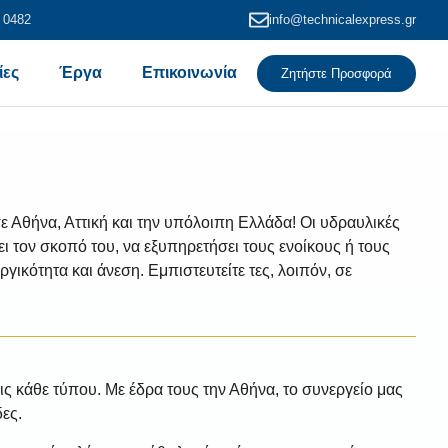
 0482
info@technicalexpress.gr
ίες
Έργα
Επικοινωνία
Ζητήστε Προσφορά
θήνα, Αττική και την υπόλοιπη Ελλάδα! Οι υδραυλικές
ι τον σκοπό του, να εξυπηρετήσει τους ενοίκους ή τους
γικότητα και άνεση. Εμπιστευτείτε τες, λοιπόν, σε
ς κάθε τύπου. Με έδρα τους την Αθήνα, το συνεργείο μας
δες.