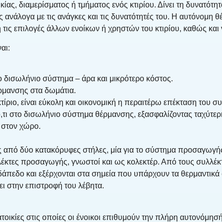
ας, διαμερίσματος ή τμήματος ενός κτιρίου. Δίνει τη δυνατότητα
ανάλογα με τις ανάγκες και τις δυνατότητές του. Η αυτόνομη θέ
ή τις επιλογές άλλων ενοίκων ή χρηστών του κτιρίου, καθώς και 
αι:
ο δισωλήνιο σύστημα – άρα και μικρότερο κόστος.
ρμανσης στα δωμάτια.
ριο, είναι εύκολη και οικονομική η περαιτέρω επέκταση του σ
 ό,τι στο δισωλήνιο σύστημα θέρμανσης, εξασφαλίζοντας ταχύτε
 στον χώρο.
από δύο κατακόρυφες στήλες, μία για το σύστημα προσαγωγής
λέκτες προσαγωγής, γνωστοί και ως κολεκτέρ. Από τους συλλέ
 δάπεδο και εξέρχονται στα σημεία που υπάρχουν τα θερμαντικ
ει στην επιστροφή του λέβητα.
τοικίες στις οποίες οι ένοικοι επιθυμούν την πλήρη αυτονόμησ