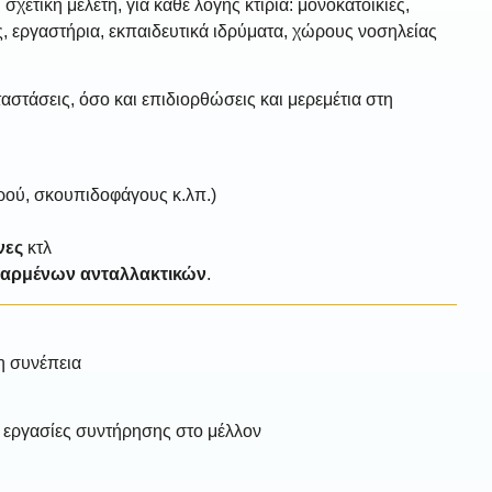
χετική μελέτη, για κάθε λογής κτίρια: μονοκατοικίες,
ς, εργαστήρια, εκπαιδευτικά ιδρύματα, χώρους νοσηλείας
αστάσεις, όσο και επιδιορθώσεις και μερεμέτια στη
ερού, σκουπιδοφάγους κ.λπ.)
νες
κτλ
θαρμένων ανταλλακτικών
.
η συνέπεια
ι εργασίες συντήρησης στο μέλλον