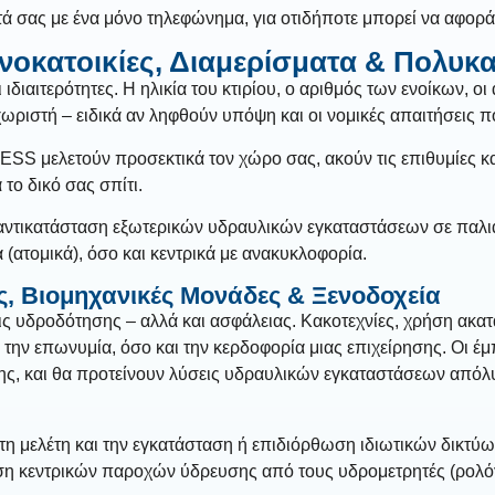
σας με ένα μόνο τηλεφώνημα, για οτιδήποτε μπορεί να αφορά
οκατοικίες, Διαμερίσματα & Πολυκα
ι ιδιαιτερότητες. Η ηλικία του κτιρίου, ο αριθμός των ενοίκων, 
ριστή – ειδικά αν ληφθούν υπόψη και οι νομικές απαιτήσεις πο
S μελετούν προσεκτικά τον χώρο σας, ακούν τις επιθυμίες και
το δικό σας σπίτι.
αντικατάσταση εξωτερικών υδραυλικών εγκαταστάσεων σε παλιά 
(ατομικά), όσο και κεντρικά με ανακυκλοφορία.
ς, Βιομηχανικές Μονάδες & Ξενοδοχεία
ς υδροδότησης – αλλά και ασφάλειας. Κακοτεχνίες, χρήση ακατ
 την επωνυμία, όσο και την κερδοφορία μιας επιχείρησης. Οι
σης, και θα προτείνουν λύσεις υδραυλικών εγκαταστάσεων απόλυ
 μελέτη και την εγκατάσταση ή επιδιόρθωση ιδιωτικών δικτ
αση κεντρικών παροχών ύδρευσης από τους υδρομετρητές (ρολ