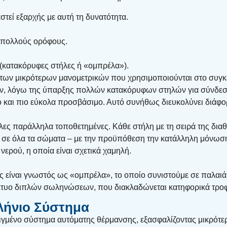
στεί εξαρχής με αυτή τη δυνατότητα.
 πολλούς ορόφους.
 (κατακόρυφες στήλες ή «ομπρέλα»).
ω των μικρότερων μανομετρικών που χρησιμοποιούνται στο συγκ
ων, λόγω της ύπαρξης πολλών κατακόρυφων στηλών για σύνδεσ
ρό και πιο εύκολα προσβάσιμο. Αυτό συνήθως διευκολύνει διάφ
ες παράλληλα τοποθετημένες. Κάθε στήλη με τη σειρά της δια
ία σε όλα τα σώματα – με την προϋπόθεση την κατάλληλη μόνω
νερού, η οποία είναι σχετικά χαμηλή.
ίναι γνωστός ως «ομπρέλα», το οποίο συνιστούμε σε παλαιά κτ
δίκτυο διπλών σωληνώσεων, που διακλαδώνεται κατηφορικά τρο
ήνιο Σύστημα
ιγμένο σύστημα αυτόματης θέρμανσης, εξασφαλίζοντας μικρότερ