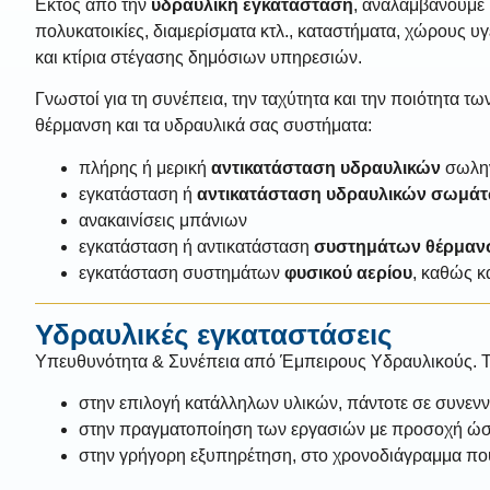
Εκτός από την
υδραυλική εγκατάσταση
, αναλαμβάνουμε κ
πολυκατοικίες, διαμερίσματα κτλ., καταστήματα, χώρους υγ
και κτίρια στέγασης δημόσιων υπηρεσιών.
Γνωστοί για τη συνέπεια, την ταχύτητα και την ποιότητα τ
θέρμανση και τα υδραυλικά σας συστήματα:
πλήρης ή μερική
αντικατάσταση υδραυλικών
σωλην
εγκατάσταση ή
αντικατάσταση υδραυλικών σωμά
ανακαινίσεις μπάνιων
εγκατάσταση ή αντικατάσταση
συστημάτων θέρμαν
εγκατάσταση συστημάτων
φυσικού αερίου
, καθώς κ
Υδραυλικές εγκαταστάσεις
Υπευθυνότητα & Συνέπεια από Έμπειρους Υδραυλικούς. Το 
στην επιλογή κατάλληλων υλικών, πάντοτε σε συνενν
στην πραγματοποίηση των εργασιών με προσοχή ώστε 
στην γρήγορη εξυπηρέτηση, στο χρονοδιάγραμμα που