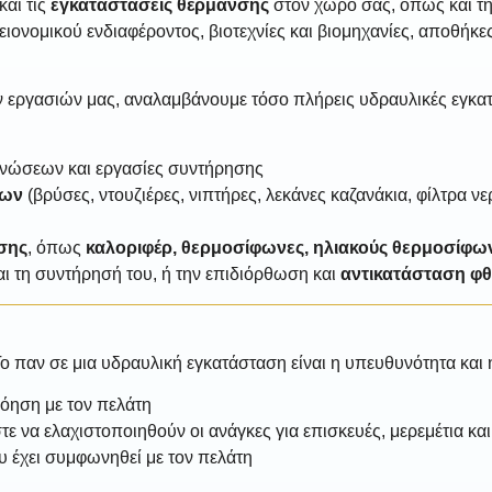
αι τις
εγκαταστάσεις θέρμανσης
στον χώρο σας, όπως και τη σ
ειονομικού ενδιαφέροντος, βιοτεχνίες και βιομηχανίες, αποθήκε
ων εργασιών μας, αναλαμβάνουμε τόσο πλήρεις υδραυλικές εγκατ
ώσεων και εργασίες συντήρησης
των
(βρύσες, ντουζιέρες, νιπτήρες, λεκάνες καζανάκια, φίλτρα ν
σης
, όπως
καλοριφέρ, θερμοσίφωνες, ηλιακούς θερμοσίφω
αι τη συντήρησή του, ή την επιδιόρθωση και
αντικατάσταση φ
παν σε μια υδραυλική εγκατάσταση είναι η υπευθυνότητα και 
όηση με τον πελάτη
να ελαχιστοποιηθούν οι ανάγκες για επισκευές, μερεμέτια κα
 έχει συμφωνηθεί με τον πελάτη